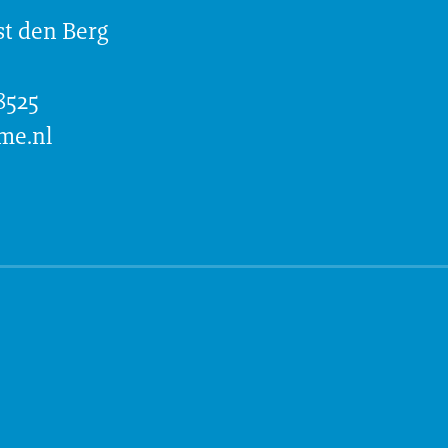
t den Berg
8525
me.nl