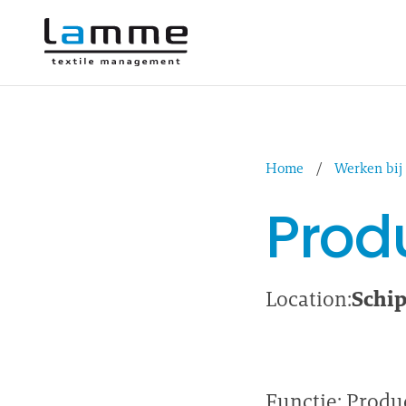
Home
/
Werken bi
Prod
Schip
Location:
Functie: Prod