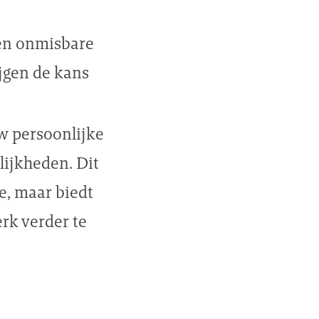
een onmisbare
jgen de kans
w persoonlijke
lijkheden. Dit
ie, maar biedt
rk verder te