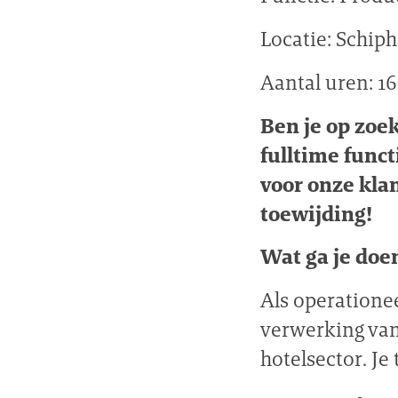
Locatie: Schip
Aantal uren: 1
Ben je op zoe
fulltime funct
voor onze klan
toewijding!
Wat ga je doe
Als operatione
verwerking van
hotelsector. Je