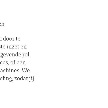
en
m door te
ste inzet en
ggevende rol
ces, of een
machines. We
ing, zodat jij