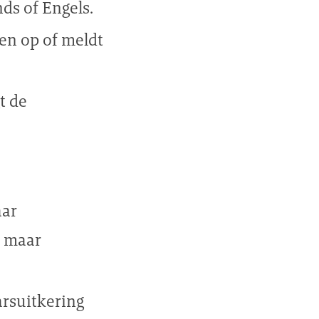
ds of Engels.
men op of meldt
t de
aar
, maar
arsuitkering