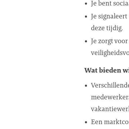
Je bent soci
Je signaleer
deze tijdig.
Je zorgt voo
veiligheidsv
Wat bieden wi
Verschillend
medewerkers 
vakantiewerk
Een marktcon