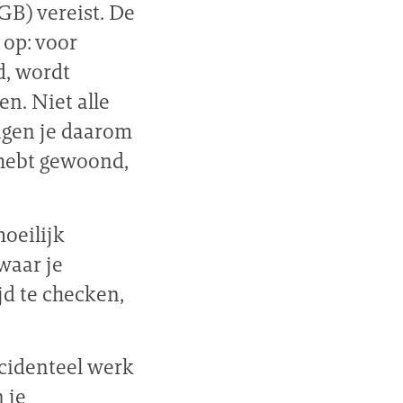
GB) vereist. De
 op: voor
d, wordt
en. Niet alle
agen je daarom
 hebt gewoond,
oeilijk
waar je
jd te checken,
ncidenteel werk
 je