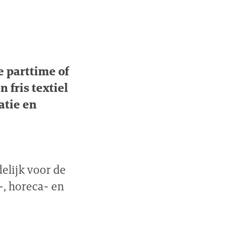
e parttime of
 fris textiel
atie en
elijk voor de
-, horeca- en