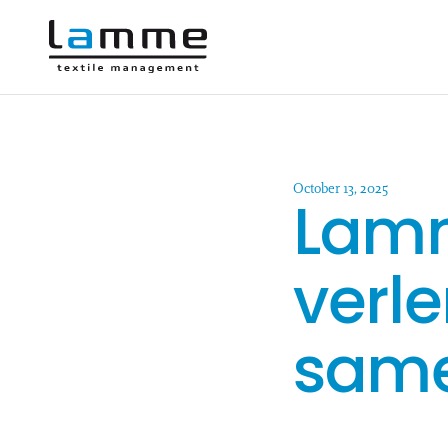
October 13, 2025
Lamm
verl
same