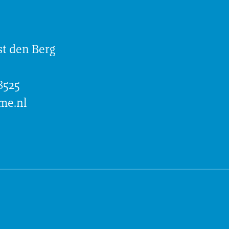
t den Berg
8525
me.nl