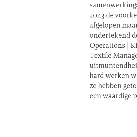
samenwerkingso
2043 de voorke
afgelopen maan
ondertekend do
Operations | 
Textile Manage
uitmuntendheid
hard werken w
ze hebben geto
een waardige pa