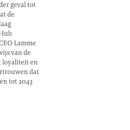
er geval tot
at de
daag
 Hub
 (CEO Lamme
ijs van de
loyaliteit en
rtrouwen dat
en tot 2043